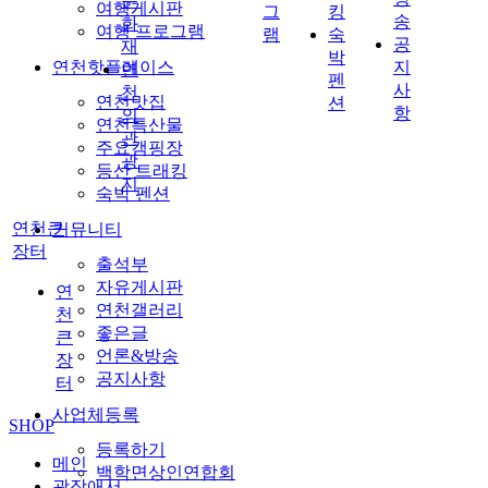
문
여행게시판
그
킹
송
화
여행 프로그램
램
숙
공
재
박
연천핫플레이스
지
연
펜
사
천
연천맛집
션
항
의
연천특산물
관
주요캠핑장
광
등산 트래킹
지
숙박 펜션
연천큰
커뮤니티
장터
출석부
자유게시판
연
연천갤러리
천
좋은글
큰
언론&방송
장
공지사항
터
사업체등록
SHOP
등록하기
메인
백학면상인연합회
광장애서