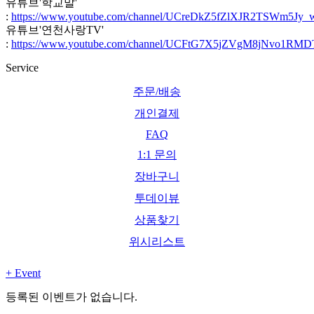
유튜브'학교말'
:
https://www.youtube.com/channel/UCreDkZ5fZlXJR2TSWm5Jy_
유튜브'연천사랑TV'
:
https://www.youtube.com/channel/UCFtG7X5jZVgM8jNvo1RM
Service
주문/배송
개인결제
FAQ
1:1 문의
장바구니
투데이뷰
상품찾기
위시리스트
+
Event
등록된 이벤트가 없습니다.