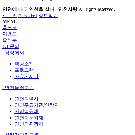
연천에 나고 연천을 살다 - 연천사랑
All rights reserved.
로그인
회원가입
정보찾기
MENU
홈으로
이벤트
출석부
1:1 문의
광장애서
책방소개
프로그램
자유게시판
연천둘러보기
연천의역사
연천주요기관/연락처
지명및유래
연천의문화재
연천의관광지