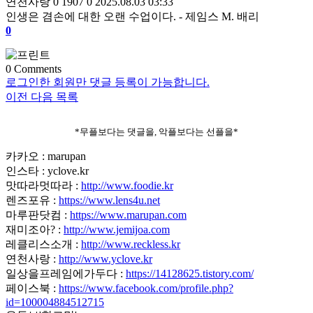
연천사랑
0
1907
0
2025.08.03 03:33
인생은 겸손에 대한 오랜 수업이다. - 제임스 M. 배리
0
0
Comments
로그인한 회원만 댓글 등록이 가능합니다.
이전
다음
목록
*무플보다는 댓글을, 악플보다는 선플을*
카카오 : marupan
인스타 : yclove.kr
맛따라멋따라 :
http://www.foodie.kr
렌즈포유 :
https://www.lens4u.net
마루판닷컴 :
https://www.marupan.com
재미조아? :
http://www.jemijoa.com
레클리스소개 :
http://www.reckless.kr
연천사랑 :
http://www.yclove.kr
일상을프레임에가두다 :
https://14128625.tistory.com/
페이스북 :
https://www.facebook.com/profile.php?
id=100004884512715