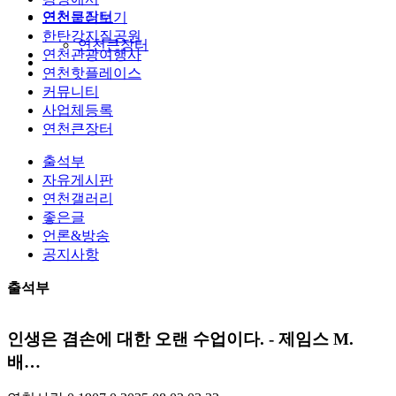
연천큰장터
연천둘러보기
한탄강지질공원
연천큰장터
연천관광여행사
연천핫플레이스
커뮤니티
사업체등록
연천큰장터
출석부
자유게시판
연천갤러리
좋은글
언론&방송
공지사항
출석부
인생은 겸손에 대한 오랜 수업이다. - 제임스 M.
배…