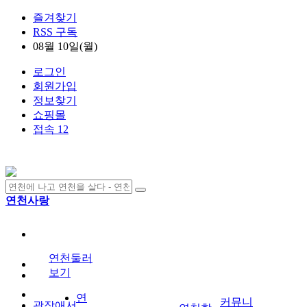
즐겨찾기
RSS 구독
08월 10일(월)
로그인
회원가입
정보찾기
쇼핑몰
접속 12
연천사랑
연천둘러
보기
연
커뮤니
광장애서