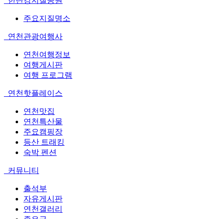
한탄강지질공원
주요지질명소
연천관광여행사
연천여행정보
여행게시판
여행 프로그램
연천핫플레이스
연천맛집
연천특산물
주요캠핑장
등산 트래킹
숙박 펜션
커뮤니티
출석부
자유게시판
연천갤러리