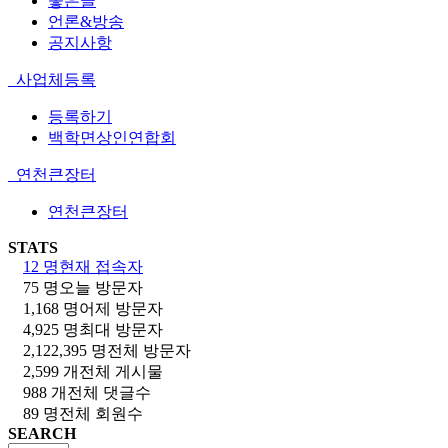
좋은글
언론&방송
공지사항
사업체등록
등록하기
백학면상인연합회
연천큰장터
연천큰장터
STATS
12 명
현재 접속자
75 명
오늘 방문자
1,168 명
어제 방문자
4,925 명
최대 방문자
2,122,395 명
전체 방문자
2,599 개
전체 게시물
988 개
전체 댓글수
89 명
전체 회원수
SEARCH