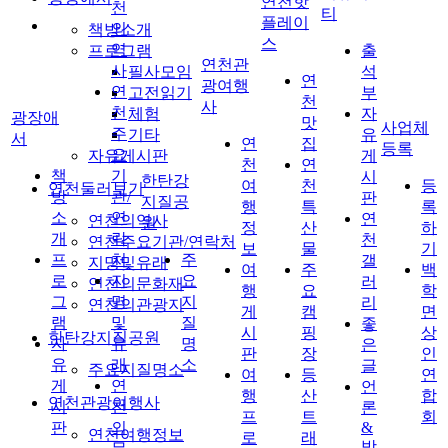
연천핫
천
티
플레이
의
책방소개
스
역
프로그램
출
연천관
사
필사모임
석
연
광여행
연
고전읽기
부
천
사
천
체험
자
광장애
맛
사업체
주
기타
유
서
연
집
등록
요
자유게시판
게
천
연
책
기
시
한탄강
여
천
등
연천둘러보기
방
관/
판
지질공
행
특
록
소
연
연
연천의역사
원
정
산
하
개
락
천
연천주요기관/연락처
보
물
기
프
처
주
갤
지명및유래
여
주
백
로
지
요
러
연천의문화재
행
요
학
그
명
지
리
연천의관광지
게
캠
면
램
및
질
좋
시
핑
상
한탄강지질공원
자
유
명
은
판
장
인
유
래
소
글
주요지질명소
여
등
연
게
연
언
행
산
합
연천관광여행사
시
천
론
프
트
회
판
의
&
연천여행정보
로
래
방